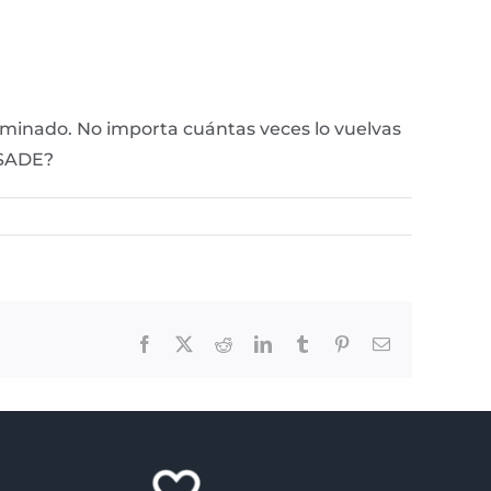
rminado. No importa cuántas veces lo vuelvas
CMSADE?
Facebook
X
Reddit
LinkedIn
Tumblr
Pinterest
Email