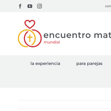
Skip
Facebook
YouTube
Instagram
con
to
content
la experiencia
para parejas