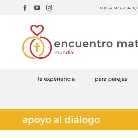
Skip
Facebook
YouTube
Instagram
concurso de pare
to
content
la experiencia
para parejas
apoyo al diálogo