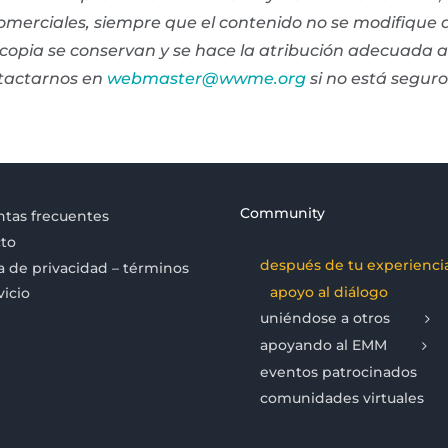
 comerciales, siempre que el contenido no se modifique
r copia se conservan y se hace la atribución adecuada
tactarnos en
webmaster@wwme.org
si no está seguro
Community
tas frecuentes
to
después de tu experienci
ca de privacidad – términos
apoyo al diálogo
vicio
uniéndose a otros
apoyando al EMM
eventos patrocinados
comunidades virtuales