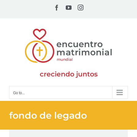
Skip
Facebook
YouTube
Instagram
to
content
creciendo juntos
Go to...
fondo de legado