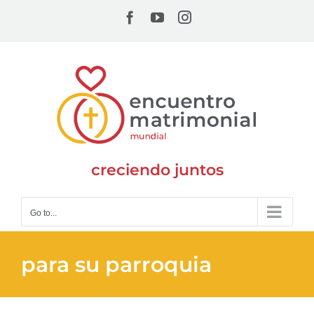
Skip
Facebook
YouTube
Instagram
to
content
creciendo juntos
Go to...
para su parroquia