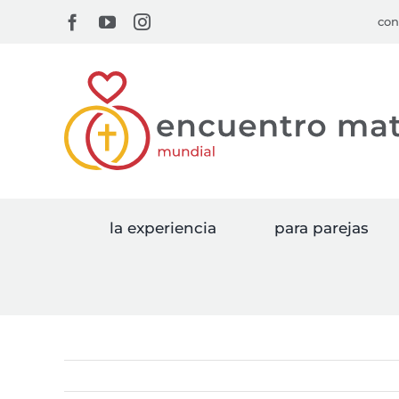
Skip
Facebook
YouTube
Instagram
con
to
content
la experiencia
para parejas