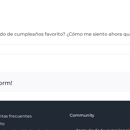
uerdo de cumpleaños favorito? ¿Cómo me siento ahora 
form!
Community
tas frecuentes
to