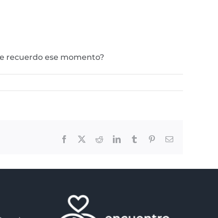
que recuerdo ese momento?
Facebook
X
Reddit
LinkedIn
Tumblr
Pinterest
Email