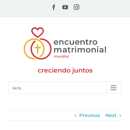
Skip
Facebook
YouTube
Instagram
to
content
creciendo juntos
Go to...
Previous
Next