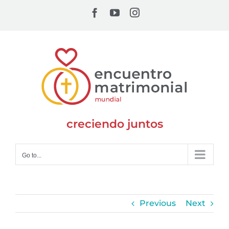
Skip
Facebook
YouTube
Instagram
to
content
creciendo juntos
Go to...
Previous
Next