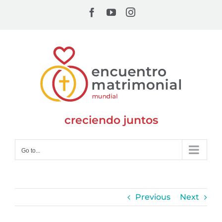
Skip
Facebook
YouTube
Instagram
to
content
creciendo juntos
Go to...
Previous
Next