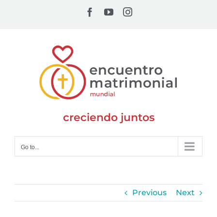
Skip
Facebook
YouTube
Instagram
to
content
creciendo juntos
Go to...
Previous
Next