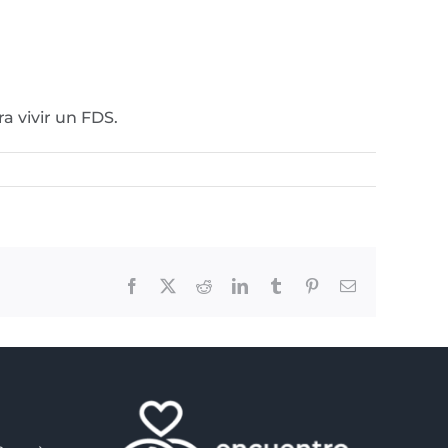
a vivir un FDS.
Facebook
X
Reddit
LinkedIn
Tumblr
Pinterest
Email