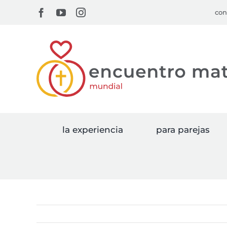
Skip
Facebook
YouTube
Instagram
con
to
content
la experiencia
para parejas