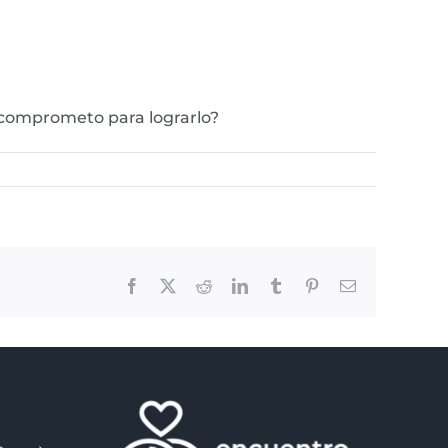
 comprometo para lograrlo?
Facebook
X
Reddit
LinkedIn
Tumblr
Pinterest
Email