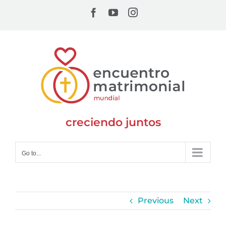
Skip
Facebook
YouTube
Instagram
to
content
creciendo juntos
Go to...
Previous
Next