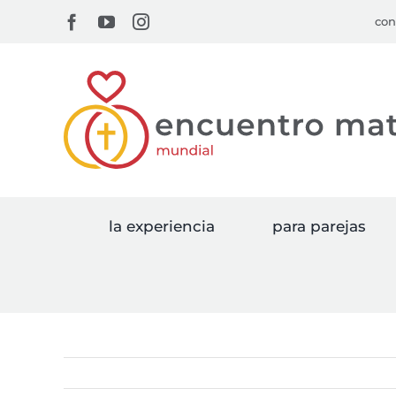
Skip
Facebook
YouTube
Instagram
con
to
content
la experiencia
para parejas