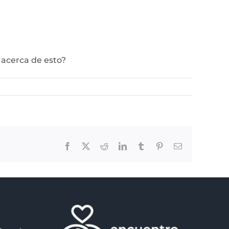
acerca de esto?
Facebook
X
Reddit
LinkedIn
Tumblr
Pinterest
Email