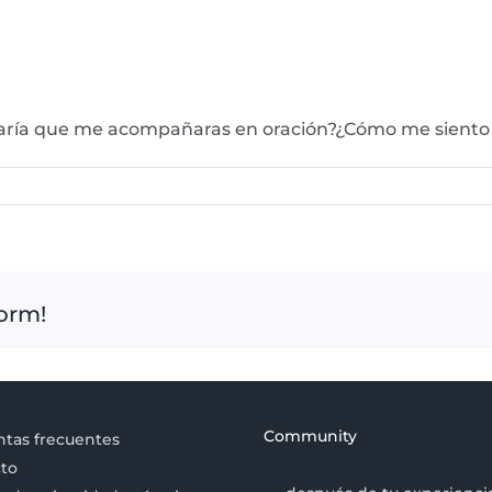
taría que me acompañaras en oración?¿Cómo me siento 
form!
Community
tas frecuentes
to