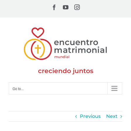
Skip
Facebook
YouTube
Instagram
to
content
creciendo juntos
Go to...
Previous
Next