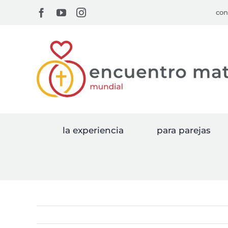
Skip
Facebook
YouTube
Instagram
con
to
content
la experiencia
para parejas