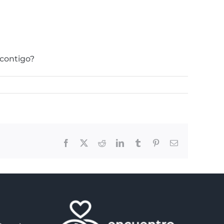
 contigo?
Facebook
X
Reddit
LinkedIn
Tumblr
Pinterest
Email