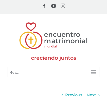
Skip
Facebook
YouTube
Instagram
to
content
creciendo juntos
Go to...
Previous
Next