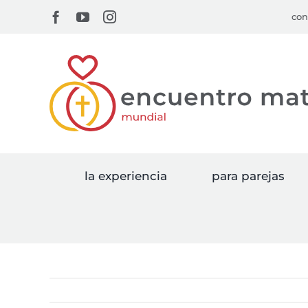
Skip
Facebook
YouTube
Instagram
con
to
content
la experiencia
para parejas