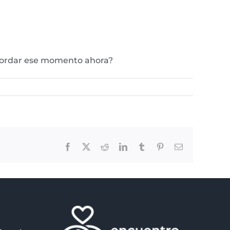
ecordar ese momento ahora?
Facebook
X
Reddit
LinkedIn
Tumblr
Pinterest
Email