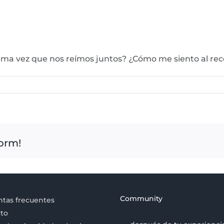
ltima vez que nos reímos juntos? ¿Cómo me siento al r
form!
Community
tas frecuentes
to