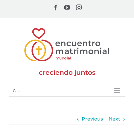
Skip
Facebook
YouTube
Instagram
to
content
creciendo juntos
Go to...
Previous
Next