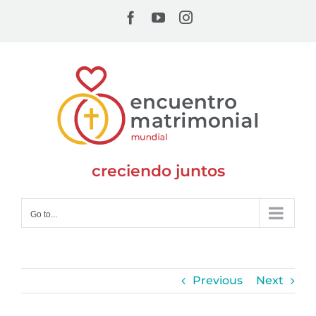
Skip
Facebook
YouTube
Instagram
to
content
creciendo juntos
Go to...
Previous
Next