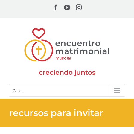
Skip
Facebook
YouTube
Instagram
to
content
creciendo juntos
Go to...
recursos para invitar