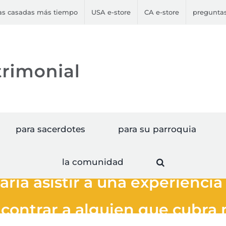
jas casadas más tiempo
USA e-store
CA e-store
preguntas
para sacerdotes
para su parroquia
la comunidad
ría asistir a una experiencia
ontrar a alguien que cubra 