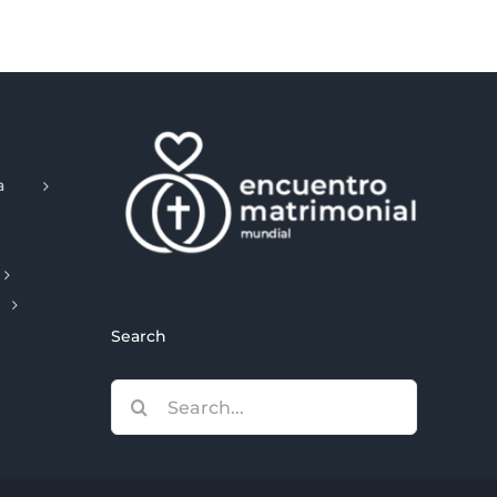
a
Search
Search
for: