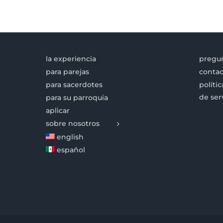
la experiencia
pregun
para parejas
contac
para sacerdotes
políti
de ser
para su parroquia
aplicar
sobre nosotros
english
español