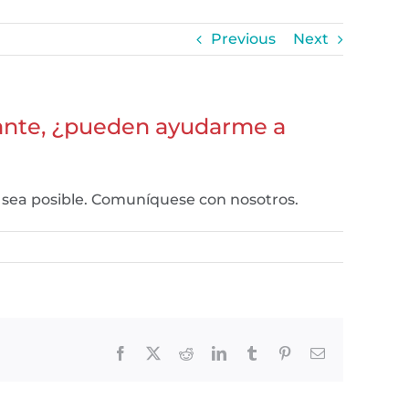
Previous
Next
ipante, ¿pueden ayudarme a
 sea posible. Comuníquese con nosotros.
Facebook
X
Reddit
LinkedIn
Tumblr
Pinterest
Email