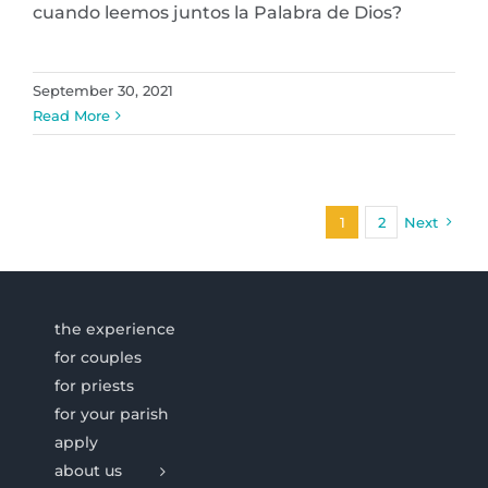
cuando leemos juntos la Palabra de Dios?
September 30, 2021
Read More
1
2
Next
the experience
for couples
for priests
for your parish
apply
about us