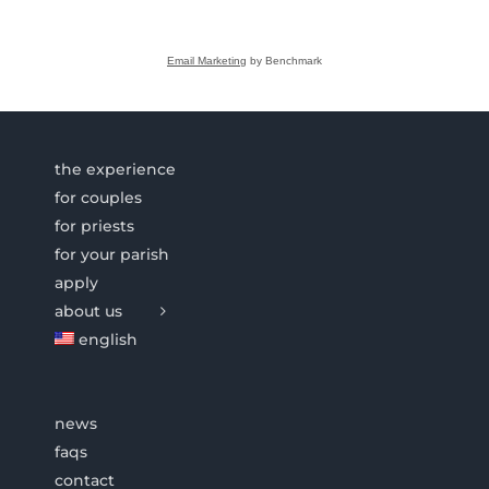
Email Marketing
by Benchmark
the experience
for couples
for priests
for your parish
apply
about us
english
news
faqs
contact