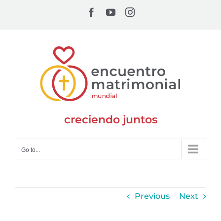
Skip
Facebook
YouTube
Instagram
to
content
creciendo juntos
Go to...
Previous
Next