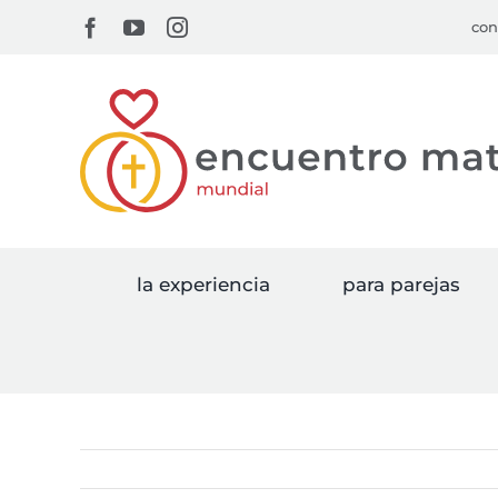
Skip
Facebook
YouTube
Instagram
con
to
content
la experiencia
para parejas