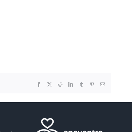
Facebook
X
Reddit
LinkedIn
Tumblr
Pinterest
Email