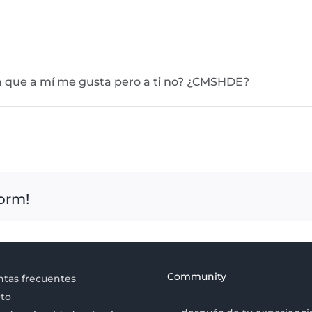
da que a mí me gusta pero a ti no? ¿CMSHDE?
form!
Community
tas frecuentes
to