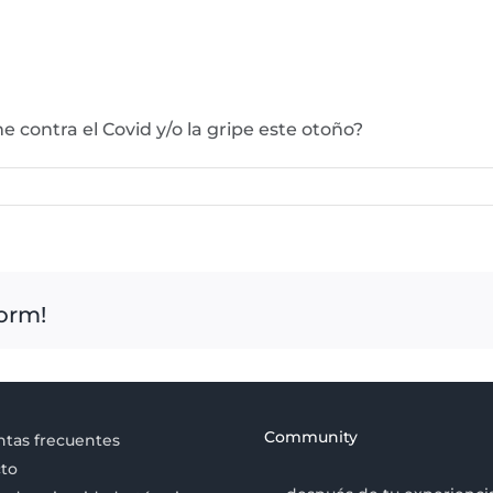
 contra el Covid y/o la gripe este otoño?
form!
Community
tas frecuentes
to