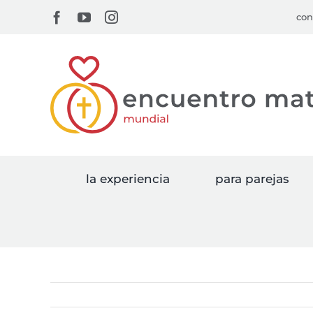
Skip
Facebook
YouTube
Instagram
con
to
content
la experiencia
para parejas