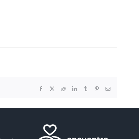
Facebook
X
Reddit
LinkedIn
Tumblr
Pinterest
Email