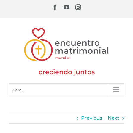
Skip
Facebook
YouTube
Instagram
to
content
creciendo juntos
Go to...
Previous
Next