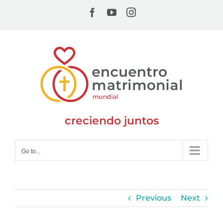
Skip
Facebook
YouTube
Instagram
to
content
creciendo juntos
Go to...
Previous
Next