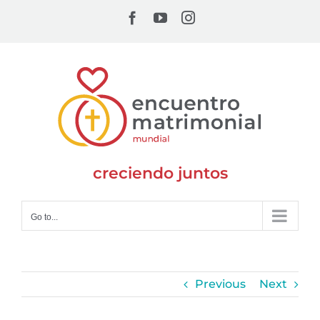
Skip
Facebook
YouTube
Instagram
to
content
creciendo juntos
Go to...
Previous
Next