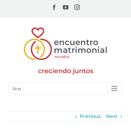
Skip
Facebook
YouTube
Instagram
to
content
creciendo juntos
Go to...
Previous
Next