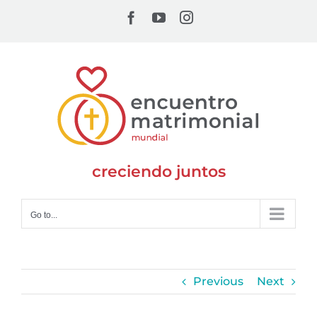
Skip
Facebook
YouTube
Instagram
to
content
creciendo juntos
Go to...
Previous
Next