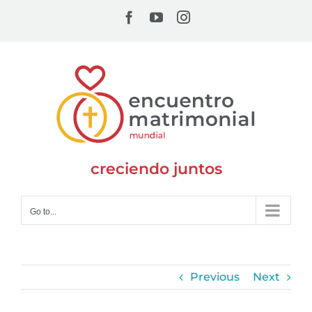
Skip
Facebook
YouTube
Instagram
to
content
creciendo juntos
Go to...
Previous
Next