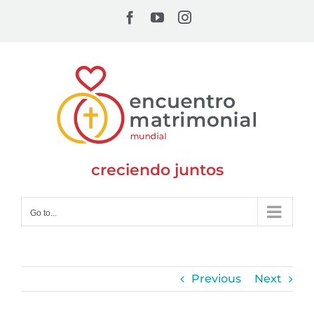
Skip
Facebook
YouTube
Instagram
to
content
creciendo juntos
Go to...
Previous
Next