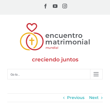
Skip
Facebook
YouTube
Instagram
to
content
creciendo juntos
Go to...
Previous
Next