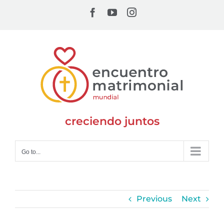
Skip
Facebook
YouTube
Instagram
to
content
creciendo juntos
Go to...
Previous
Next