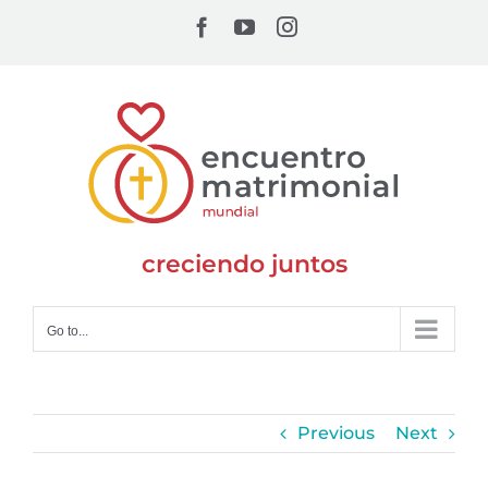
Skip
Facebook
YouTube
Instagram
to
content
creciendo juntos
Go to...
Previous
Next