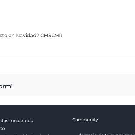
risto en Navidad? CMSCMR
form!
Community
tas frecuentes
to