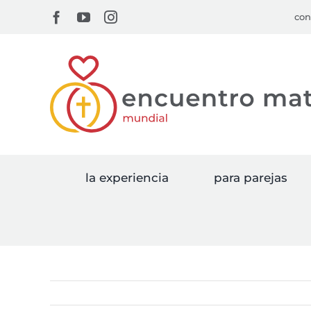
Skip
Facebook
YouTube
Instagram
con
to
content
la experiencia
para parejas