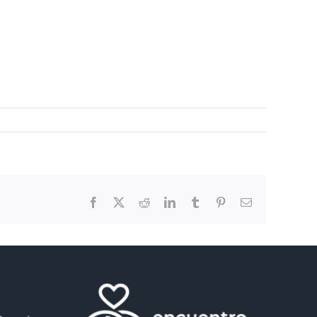
Facebook
X
Reddit
LinkedIn
Tumblr
Pinterest
Email