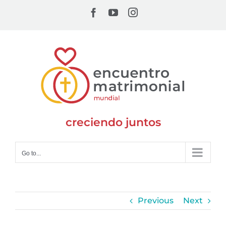
Skip
Facebook
YouTube
Instagram
to
content
creciendo juntos
Go to...
Previous
Next