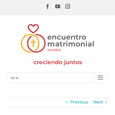
Skip
Facebook
YouTube
Instagram
to
content
creciendo juntos
Go to...
Previous
Next