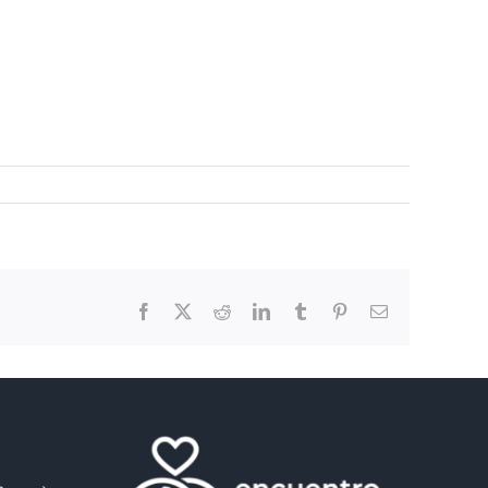
Facebook
X
Reddit
LinkedIn
Tumblr
Pinterest
Email