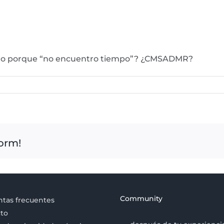
álogo porque “no encuentro tiempo”? ¿CMSADMR?
form!
Community
tas frecuentes
to