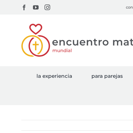
Skip
Facebook
YouTube
Instagram
con
to
content
la experiencia
para parejas