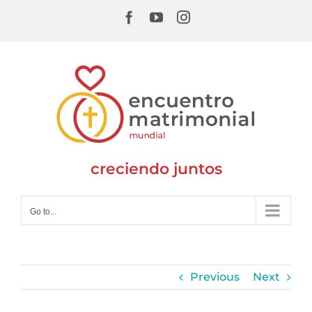
Skip
Facebook
YouTube
Instagram
to
content
creciendo juntos
Go to...
Previous
Next