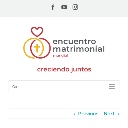
Skip
Facebook
YouTube
Instagram
to
content
creciendo juntos
Go to...
Previous
Next