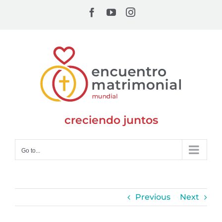
Skip
Facebook
YouTube
Instagram
to
content
creciendo juntos
Go to...
Previous
Next