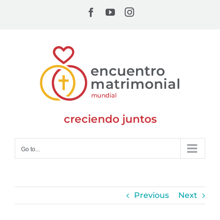
Skip
Facebook
YouTube
Instagram
to
content
creciendo juntos
Go to...
Previous
Next