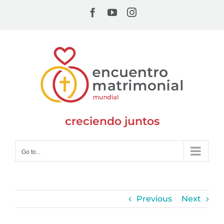
Skip
Facebook
YouTube
Instagram
to
content
creciendo juntos
Go to...
Previous
Next