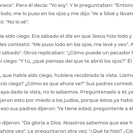
parece". Pero él decía: "Yo soy". Y le preguntaban: "Entonc
odo, me lo puso en los ojos y me dijo: 'Ve a Siloé y lávat
: "No lo sé".
 sido ciego. Era sábado el día en que Jesús hizo lodo y l
les contestó: "Me puso lodo en los ojos, me lavé y veo".
 sábado". Otros replicaban: "¿Cómo puede un pecador h
 ciego: "Y tú, ¿qué piensas del que te abrió los ojos?" Él
que había sido ciego, hubiera recobrado la vista. Llam
nació ciego? ¿Cómo es que ahora ve?" Sus padres contes
aya dado la vista, no lo sabemos. Pregúntenselo a él; ya
ijeron esto por miedo a los judíos, porque éstos ya hab
so sus padres dijeron: 'Ya tiene edad; pregúntenle a él'
 dijeron: "Da gloria a Dios. Nosotros sabemos que ese h
 ahora veo". Le preguntaron otra vez: "¿Qué te hizo? ¿Cóm