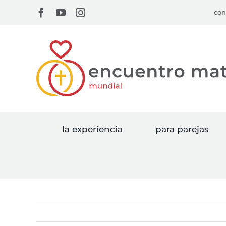
Skip
Facebook
YouTube
Instagram
con
to
content
la experiencia
para parejas