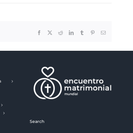
Facebook
X
Reddit
LinkedIn
Tumblr
Pinterest
Email
a
Search