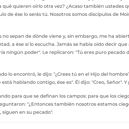
a qué quieren oírlo otra vez? ¿Acaso también ustedes q
scípulo de ése lo serás tú. Nosotros somos discípulos de 
s no sepan de dónde viene y, sin embargo, me ha abiert
tad, a ése sí lo escucha. Jamás se había oído decir que 
ndría ningún poder". Le replicaron: "Tú eres puro pecad
 lo encontró, le dijo: "¿Crees tú en el Hijo del hombre?
que está hablando contigo, ése es". Él dijo: "Creo, Señor". 
undo para que se definan los campos: para que los ciegos
reguntaron: "¿Entonces también nosotros estamos ciegos
 siguen en su pecado".