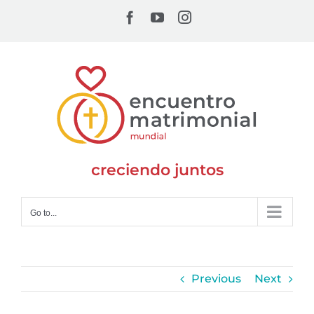
Skip
Facebook
YouTube
Instagram
to
content
creciendo juntos
Go to...
Previous
Next