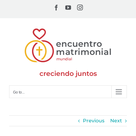
Skip
Facebook
YouTube
Instagram
to
content
creciendo juntos
Go to...
Previous
Next