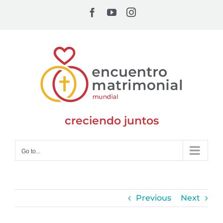
Skip
Facebook
YouTube
Instagram
to
content
creciendo juntos
Go to...
Previous
Next