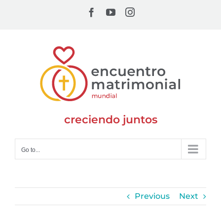
Skip
Facebook
YouTube
Instagram
to
content
creciendo juntos
Go to...
Previous
Next